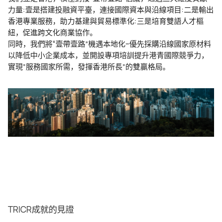
力量:壹是搭建投融資平臺，連接國際資本與沿線項目:二是輸出
香港專業服務，助力基建與貿易標準化:三是培育雙語人才樞
紐，促進跨文化商業協作。
同時，我們將“壹帶壹路”機遇本地化--優先採購沿線國家原材料
以降低中小企業成本，並開設專項培訓提升港青國際競爭力，
實現”服務國家所需，發揮香港所長”的雙贏格局。
TRICR成就的見證