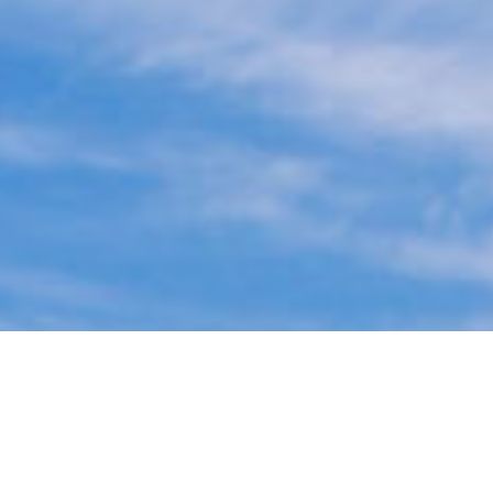
CONTACT NOW
info@tricr.com.hk
香港銅鑼灣告士打道 262 號中糧大廈16樓
Copyright 2025 @ TRICR GROUP LIMITED Corporation Pte
Ltd. All Rights Reserved.
Design：
UCI